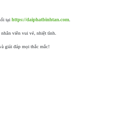
https://daiphatbinhtan.com
ối tại
.
hân viên vui vẻ, nhiệt tình.
và giải đáp mọi thắc mắc!