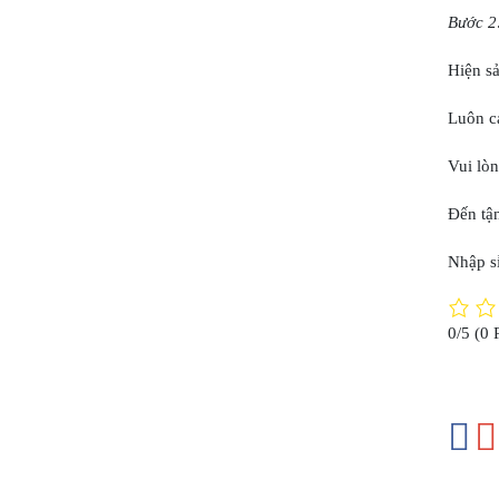
Bước 2
Hiện s
Luôn ca
Vui lòn
Đến tận
Nhập sỉ
0/5
(0 