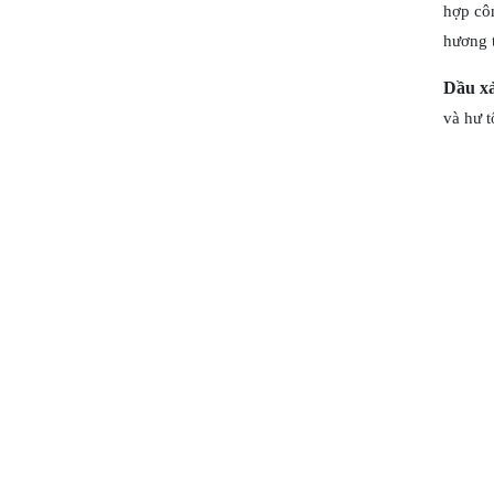
hợp cô
hương 
Dầu xả
và hư 