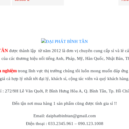
Chi tiết
Chi tiết
TÂN
được thành lập từ năm 2012 là đơn vị chuyên cung cấp sỉ và lẻ cá
của các thương hiệu nổi tiếng Anh, Pháp, Mỹ, Hàn Quốc, Nhật Bản, 
h nghiệm
trong lĩnh vực thị trường chúng tôi luôn mong muốn đáp ứng 
giá cả hợp lý nhất tới đại lý, khách sỉ, cộng tác viên và quý khách hàng
hỉ : 272/9H Lê Văn Quới, P. Bình Hưng Hòa A, Q. Bình Tân, Tp. Hồ Chí
Đến tận nơi mua hàng 1 sản phẩm cũng được tính gia sỉ !!
Email: daiphatbinhtan@gmail.com
Điện thoại : 033.2345.961 – 090.123.1008