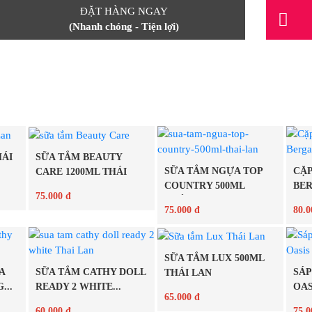
ĐẶT HÀNG NGAY
(Nhanh chóng - Tiện lợi)
HÁI
SỮA TẮM BEAUTY
SỮA TẮM NGỰA TOP
CẶP
CARE 1200ML THÁI
COUNTRY 500ML
BE
LAN
75.000 đ
THÁI...
75.000 đ
80.0
Chi tiết
SỮA TẮM LUX 500ML
Chi tiết
A
SỮA TẮM CATHY DOLL
SÁP
THÁI LAN
...
READY 2 WHITE...
OAS
65.000 đ
60.000 đ
75.0