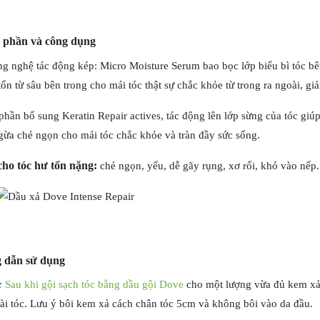
 phần và công dụng
g nghệ tác động kép: Micro Moisture Serum bao bọc lớp biểu bì tóc bên
tổn từ sâu bên trong cho mái tóc thật sự chắc khỏe từ trong ra ngoài, 
hần bổ sung Keratin Repair actives, tác động lên lớp sừng của tóc giúp 
gừa chẻ ngọn cho mái tóc chắc khỏe và tràn đầy sức sống.
ho tóc hư tổn nặng:
chẻ ngọn, yếu, dễ gãy rụng, xơ rối, khó vào nếp.
 dẫn sử dụng
:
Sau khi gội sạch tóc bằng dầu gội Dove
cho một lượng vừa đủ kem xả 
ài tóc. Lưu ý bôi kem xả cách chân tóc 5cm và không bôi vào da đầu.