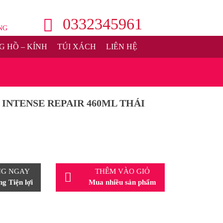
0332345961
NG
 HỒ – KÍNH
TÚI XÁCH
LIÊN HỆ
 INTENSE REPAIR 460ML THÁI
NG NGAY
THÊM VÀO GIỎ
g Tiện lợi
Mua nhiều sản phẩm