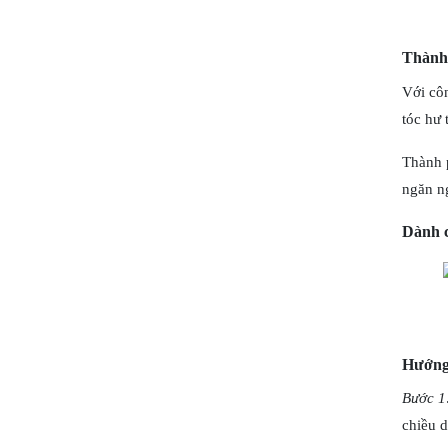
Thành
Với côn
tóc hư 
Thành p
ngăn n
Dành c
Hướng
Bước 1
chiều d