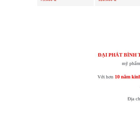
Chi tiết
Chi tiết
ĐẠI PHÁT BÌNH 
mỹ phẩm 
10 năm kin
Với hơn
Địa c