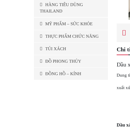
HÀNG TIÊU DÙNG
THAILAND
MỸ PHẨM – SỨC KHỎE
THỰC PHẨM CHỨC NĂNG
Chi t
TÚI XÁCH
ĐỒ PHONG THỦY
Dầu x
ĐỒNG HỒ – KÍNH
Dung t
xuất xứ
Dầu xả