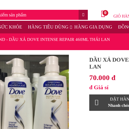
0
GIỎ HÀ
SỨC KHỎE
HÀNG TIÊU DÙNG
HÀNG GIA DỤNG
ĐỒNG
ND
-
DẦU XẢ DOVE INTENSE REPAIR 460ML THÁI LAN
DẦU XẢ DOVE
LAN
70.000 đ
đ
Giá sỉ
ĐẶT HÀ
Nhanh chón