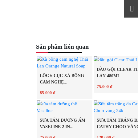
Sản phẩm liên quan
DẦU GỘI CLEAR T
LỐC 6 CỤC XÀ BÔNG
LAN 480ML
CAM NGHỆ...
75.000 đ
85.000 đ
Chi tiết
Chi tiết
SỮA TẮM DƯỠNG ẨM
SỮA TẮM TRẮNG D
VASELINE 2 IN...
CATHY CHOO VÀNG
75.000 đ
120.000 đ