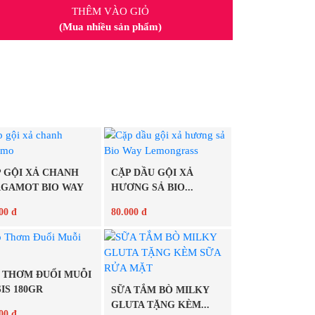
THÊM VÀO GIỎ
(Mua nhiều sản phẩm)
 GỘI XẢ CHANH
CẶP DẦU GỘI XẢ
RGAMOT BIO WAY
HƯƠNG SẢ BIO...
00 đ
80.000 đ
Chi tiết
Chi tiết
 THƠM ĐUỔI MUỖI
IS 180GR
SỮA TẮM BÒ MILKY
GLUTA TẶNG KÈM...
00 đ