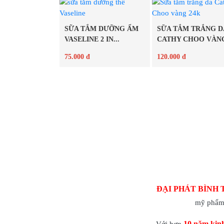
Chi tiết
Chi tiết
SỮA TẮM DƯỠNG ẨM
SỮA TẮM TRẮNG D
VASELINE 2 IN...
CATHY CHOO VÀNG
75.000 đ
120.000 đ
Chi tiết
Chi tiết
ĐẠI PHÁT BÌNH 
mỹ phẩm 
10 năm kin
Với hơn