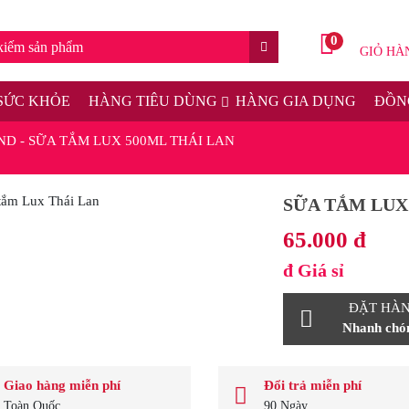
0
GIỎ HÀ
SỨC KHỎE
HÀNG TIÊU DÙNG
HÀNG GIA DỤNG
ĐỒNG
ND
-
SỮA TẮM LUX 500ML THÁI LAN
SỮA TẮM LUX
65.000 đ
đ
Giá sỉ
ĐẶT HÀ
Nhanh chón
Giao hàng miễn phí
Đổi trả miễn phí
Toàn Quốc
90 Ngày