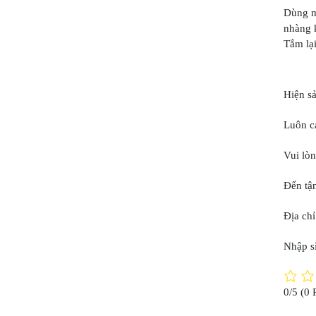
Dùng m
nhàng 
Tắm lạ
Hiện s
Luôn ca
Vui lòn
Đến tận
Địa chỉ
Nhập sỉ
0/5
(0 