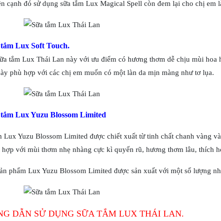
n cạnh đó sử dụng sữa tắm Lux Magical Spell còn đem lại cho chị em l
 tắm Lux Soft Touch.
ữa tắm Lux Thái Lan này với ưu điểm có hương thơm dễ chịu mùi hoa h
ày phù hợp với các chị em muốn có một làn da mịn màng như tơ lụa.
 tắm Lux Yuzu Blossom Limited
 Lux Yuzu Blossom Limited được chiết xuất từ tinh chất chanh vàng và
 hợp với mùi thơm nhẹ nhàng cực kì quyến rũ, hương thơm lâu, thích hợ
ản phẩm Lux Yuzu Blossom Limited được sản xuất với một số lượng nhấ
G DẪN SỬ DỤNG SỮA TẮM LUX THÁI LAN.