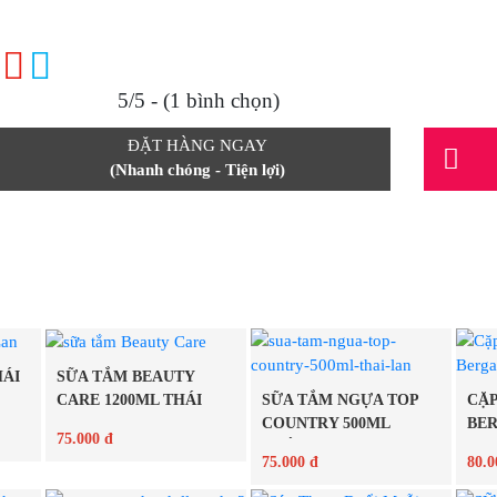
5/5 - (1 bình chọn)
ĐẶT HÀNG NGAY
(Nhanh chóng - Tiện lợi)
HÁI
SỮA TẮM BEAUTY
SỮA TẮM NGỰA TOP
CẶP
CARE 1200ML THÁI
COUNTRY 500ML
BE
LAN
75.000 đ
THÁI...
75.000 đ
80.0