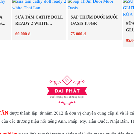
Chi tiết
Chi tiết
A
SỮA TẮM CATHY DOLL
SÁP THƠM ĐUỔI MUỖI
...
READY 2 WHITE...
OASIS 180GR
SỮA
GLU
60.000 đ
75.000 đ
95.0
Chi tiết
Chi tiết
TÂN
được thành lập từ năm 2012 là đơn vị chuyên cung cấp sỉ và lẻ cá
của các thương hiệu nổi tiếng Anh, Pháp, Mỹ, Hàn Quốc, Nhật Bản, 
h nghiệm
trong lĩnh vực thị trường chúng tôi luôn mong muốn đáp ứng 