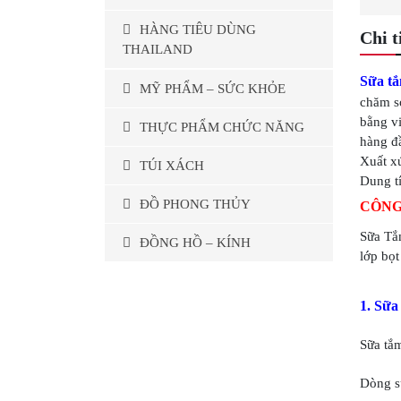
HÀNG TIÊU DÙNG
Chi t
THAILAND
Sữa t
MỸ PHẨM – SỨC KHỎE
chăm s
bằng v
THỰC PHẨM CHỨC NĂNG
hàng đầ
Xuất xứ
TÚI XÁCH
Dung t
ĐỒ PHONG THỦY
CÔNG
Sữa Tắ
ĐỒNG HỒ – KÍNH
lớp bọ
1. Sữa
Sữa tắm
Dòng sữ