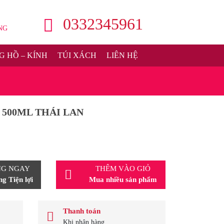
0332345961
NG
 HỒ – KÍNH
TÚI XÁCH
LIÊN HỆ
 500ML THÁI LAN
NG NGAY
THÊM VÀO GIỎ
g Tiện lợi
Mua nhiều sản phẩm
Thanh toán
Khi nhận hàng