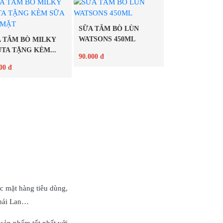
Chi tiết
Chi tiết
SỮA TẮM BÒ LÙN
WATSONS 450ML
 TẮM BÒ MILKY
TA TẶNG KÈM...
90.000 đ
00 đ
Chi tiết
Chi tiết
c mặt hàng tiêu dùng,
Thái Lan…
sản phẩm tốt nhất với