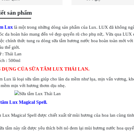
iết sản phẩm
ắm Lux
là một trong những dòng sản phẩm của Lux. LUX đã không ngừn
óc da hoàn hảo mang đến vẻ đẹp quyến rũ cho phụ nữ,. Vừa qua LUX 
iệc chính thức tung ra dòng sữa tắm hương nước hoa hoàn toàn mới với
u thế giới.
 : Thái Lan
ích : 500ml
 DỤNG CỦA SỮA TẮM LUX THÁI LAN.
m Lux là loại sữa tắm giúp cho làn da mềm như lụa, mịn vấn vương, k
t mềm mịn với hương thơm dịu nhẹ.
 tắm Lux Magical Spell.
 Lux Magical Spell được chiết xuất từ mùi hương của hoa lan cùng tin
a tắm này rất được yêu thích bởi nó đem lại mùi hương nước hoa quyến