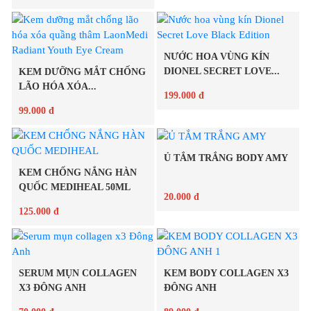
Chi tiết
Chi tiết
NƯỚC HOA VÙNG KÍN
DIONEL SECRET LOVE...
KEM DƯỠNG MẮT CHỐNG
LÃO HÓA XÓA...
199.000 đ
99.000 đ
Chi tiết
Ủ TẮM TRẮNG BODY AMY
Chi tiết
KEM CHỐNG NẮNG HÀN
QUỐC MEDIHEAL 50ML
20.000 đ
125.000 đ
Chi tiết
Chi tiết
SERUM MỤN COLLAGEN
KEM BODY COLLAGEN X3
X3 ĐÔNG ANH
ĐÔNG ANH