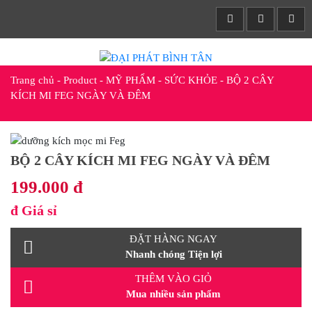
Trang chủ
-
Product
-
MỸ PHẨM - SỨC KHỎE
-
BỘ 2 CÂY
KÍCH MI FEG NGÀY VÀ ĐÊM
BỘ 2 CÂY KÍCH MI FEG NGÀY VÀ ĐÊM
199.000 đ
đ
Giá sỉ
ĐẶT HÀNG NGAY
Nhanh chóng Tiện lợi
THÊM VÀO GIỎ
Mua nhiều sản phẩm