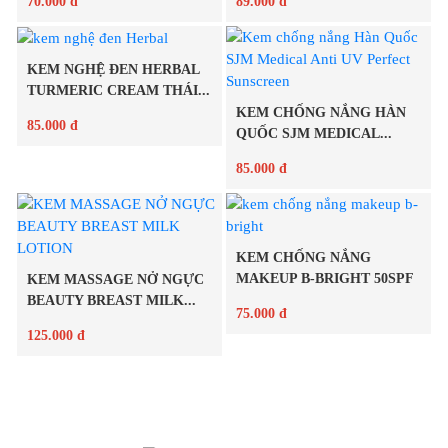
70.000 đ
89.000 đ
KEM NGHỆ ĐEN HERBAL
Chi tiết
Chi tiết
TURMERIC CREAM THÁI...
KEM CHỐNG NẮNG HÀN
85.000 đ
QUỐC SJM MEDICAL...
85.000 đ
Chi tiết
Chi tiết
KEM CHỐNG NẮNG
MAKEUP B-BRIGHT 50SPF
KEM MASSAGE NỞ NGỰC
BEAUTY BREAST MILK...
75.000 đ
125.000 đ
Chi tiết
Chi tiết