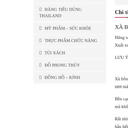
HÀNG TIÊU DÙNG
Chi t
THAILAND
XÀ B
MỸ PHẨM – SỨC KHỎE
Hãng s
THỰC PHẨM CHỨC NĂNG
Xuất x
TÚI XÁCH
LƯU Ý
ĐỒ PHONG THỦY
ĐỒNG HỒ – KÍNH
Xà bông
tươi má
Bên cạn
mà khô
Rất nhi
hầu hế