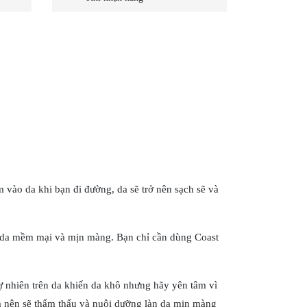
 vào da khi bạn đi đường, da sẽ trở nên sạch sẽ và
làn da mềm mại và mịn màng. Bạn chỉ cần dùng Coast
ự nhiên trên da khiến da khô nhưng hãy yên tâm vì
 nên sẽ thẩm thấu và nuôi dưỡng làn da mịn màng