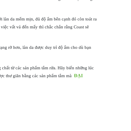
với làn da mểm mịn, đủ độ ẩm bên cạnh đó còn toát ra
 việc vất vả đến mấy thì chắc chắn rằng Coast sẽ
rạng rỡ hơn, làn da được duy trì độ ẩm cho dù bạn
chất từ các sản phẩm tắm rửa. Hãy biến những lúc
ĐẠI
được thư giãn bằng các sản phẩm tắm mà