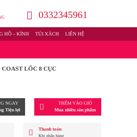
0332345961
NG
 HỒ – KÍNH
TÚI XÁCH
LIÊN HỆ
 COAST LỐC 8 CỤC
NG NGAY
THÊM VÀO GIỎ
g Tiện lợi
Mua nhiều sản phẩm
Thanh toán
Khi nhận hàng