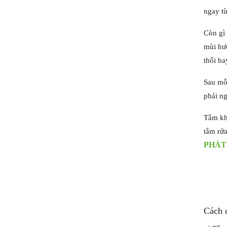
ngay từ
Còn gì 
mùi hươ
thổi ba
Sau mỗi
phải ng
Tắm kh
tắm rử
PHÁT
Cách 