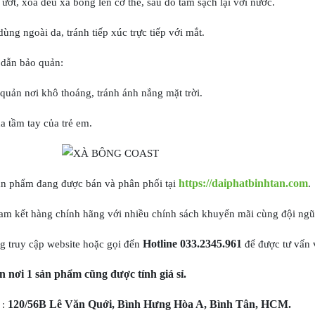
ớt, xoa đều xà bông lên cơ thể, sau đó tắm sạch lại với nước.
ùng ngoài da, tránh tiếp xúc trực tiếp với mắt.
dẫn bảo quản:
uản nơi khô thoáng, tránh ánh nắng mặt trời.
 tầm tay của trẻ em.
https://daiphatbinhtan.com
ản phẩm đang được bán và phân phối tại
.
m kết hàng chính hãng với nhiều chính sách khuyến mãi cùng đội ngũ n
Hotline 033.2345.961
g truy cập website hoặc gọi đến
để được tư vấn 
n nơi 1 sản phẩm cũng được tính giá sỉ.
120/56B Lê Văn Quới, Bình Hưng Hòa A, Bình Tân, HCM.
 :