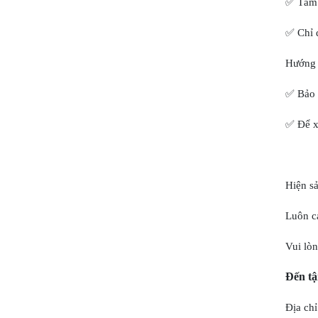
✅ Tắm ư
✅ Chỉ d
Hướng 
✅ Bảo q
✅ Để xa
Hiện s
Luôn ca
Vui lòn
Đến tậ
Địa chỉ