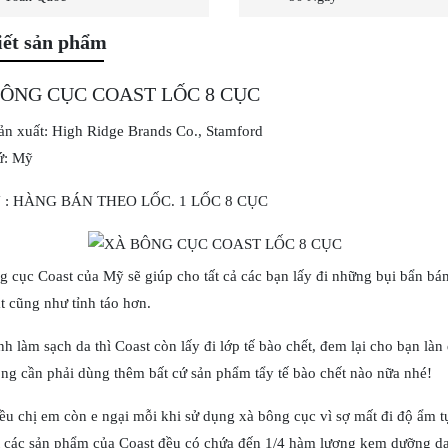
iết sản phẩm
ÔNG CỤC COAST LỐC 8 CỤC
ản xuất: High Ridge Brands Co., Stamford
ứ: Mỹ
 : HÀNG BÁN THEO LỐC. 1 LỐC 8 CỤC
 cục Coast của Mỹ sẽ giúp cho tất cả các bạn lấy đi những bụi bẩn bám
t cũng như tỉnh táo hơn.
h làm sạch da thì Coast còn lấy đi lớp tế bào chết, đem lại cho bạn 
ng cần phải dùng thêm bất cứ sản phẩm tẩy tế bào chết nào nữa nhé!
ều chị em còn e ngại mỗi khi sử dụng xà bông cục vì sợ mất đi độ ẩm t
t các sản phẩm của Coast đều có chứa đến 1/4 hàm lượng kem dưỡng da