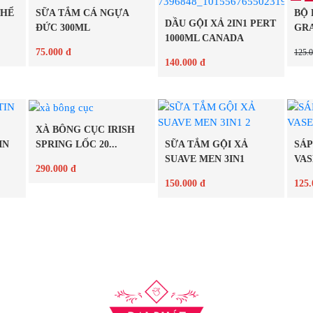
THỂ
SỮA TẮM CÁ NGỰA
BỘ 
DẦU GỘI XẢ 2IN1 PERT
ĐỨC 300ML
GRA
1000ML CANADA
75.000 đ
125.0
140.000 đ
Chi tiết
Chi tiết
XÀ BÔNG CỤC IRISH
IN
SỮA TẮM GỘI XẢ
SÁ
SPRING LỐC 20...
SUAVE MEN 3IN1
VAS
290.000 đ
150.000 đ
125.
Chi tiết
Chi tiết