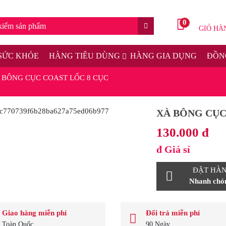
0
GIỎ HÀ
SỨC KHỎE
HÀNG TIÊU DÙNG
HÀNG GIA DỤNG
ĐỒNG
 BÔNG CỤC COAST LỐC 8 CỤC
XÀ BÔNG CỤC
130.000 đ
đ
Giá sỉ
ĐẶT HÀ
Nhanh chón
Giao hàng miễn phí
Đổi trả miễn phí
Toàn Quốc
90 Ngày