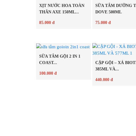
XỊT NƯỚC HOA TOÀN
SỮA TẮM DƯỠNG 
THÂN AXE 150ML...
DOVE 500ML
85.000 đ
75.000 đ
Chi tiết
Chi tiết
SỮA TẮM GỘI 2 IN 1
CẶP GỘI – XẢ BIOT
COAST...
385ML VÀ...
100.000 đ
440.000 đ
Chi tiết
Chi tiết