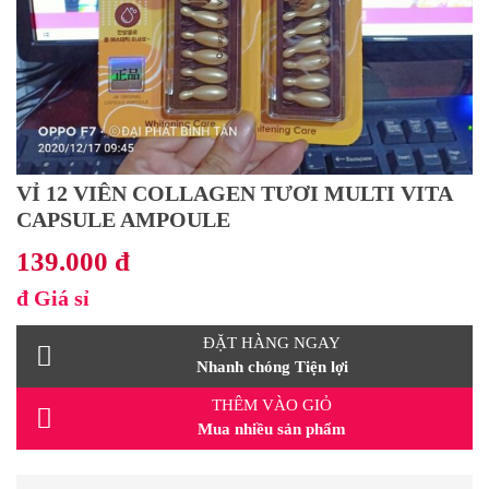
VỈ 12 VIÊN COLLAGEN TƯƠI MULTI VITA
CAPSULE AMPOULE
139.000 đ
đ
Giá sỉ
ĐẶT HÀNG NGAY
Nhanh chóng Tiện lợi
THÊM VÀO GIỎ
Mua nhiều sản phẩm