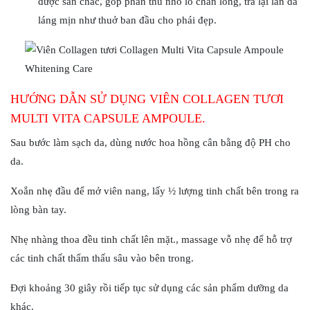
được săn chắc, góp phần thu nhỏ lỗ chân lông, trả lại làn da
láng mịn như thuở ban đầu cho phái đẹp.
HƯỚNG DẪN SỬ DỤNG VIÊN COLLAGEN TƯƠI
MULTI VITA CAPSULE AMPOULE.
Sau bước làm sạch da, dùng nước hoa hồng cân bằng độ PH cho
da.
Xoắn nhẹ đầu để mở viên nang, lấy ½ lượng tinh chất bên trong ra
lòng bàn tay.
Nhẹ nhàng thoa đều tinh chất lên mặt., massage vỗ nhẹ để hỗ trợ
các tinh chất thẩm thấu sâu vào bên trong.
Đợi khoảng 30 giây rồi tiếp tục sử dụng các sản phẩm dưỡng da
khác.