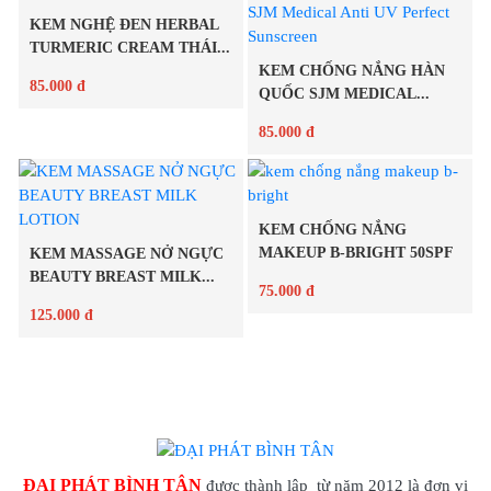
KEM NGHỆ ĐEN HERBAL
Chi tiết
Chi tiết
TURMERIC CREAM THÁI...
KEM CHỐNG NẮNG HÀN
85.000 đ
QUỐC SJM MEDICAL...
85.000 đ
Chi tiết
Chi tiết
KEM CHỐNG NẮNG
MAKEUP B-BRIGHT 50SPF
KEM MASSAGE NỞ NGỰC
BEAUTY BREAST MILK...
75.000 đ
125.000 đ
Chi tiết
Chi tiết
ĐẠI PHÁT BÌNH TÂN
được thành lập từ năm 2012 là đơn vị