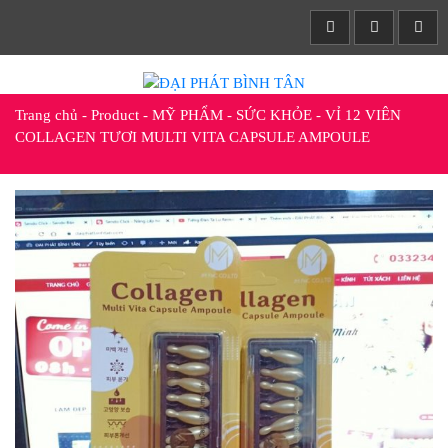
Trang chủ
-
Product
-
MỸ PHẨM - SỨC KHỎE
-
VỈ 12 VIÊN
COLLAGEN TƯƠI MULTI VITA CAPSULE AMPOULE