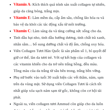
Vitamin A
: Kích thích quá trình sản xuất collagen tự nhiên,
giúp da căng bóng, trắng mịn.
Vitamin E
: Làm mềm da, cấp ẩm sâu, chống lão hóa ra và
bảo vệ da khỏi các tác động xấu từ môi trường.
Vitamin C
: Làm sáng da và tăng cường sức sống cho da.
Tinh dầu hạt nho, tinh dầu hướng dương, tinh chất trà xanh,
nhân sâm… bổ sung dưỡng chất và độ ẩm, chống oxy hóa.
Viên Collagen Tươi Hàn Quốc là sản phẩm số 1, bí quyết để
giữ cơ thể, làn da tươi trẻ. Với sự kết hợp của collagen và
các vitamin khiến cho da trở nên trắng hồng, đều màu.
Tông màu của da trắng từ sâu bên trong, trắng bền vững.
Phụ nữ bước vào tuổi 30 xuất hiện các vết thâm, nám, sạm
trên da vùng mặt. Sử dụng viên Collagen Tươi là cách tốt
nhất giúp xóa sạch nám sạm từ gốc, không còn cơ hội tái
phát.
Ngoài ra, viên collagen tươi Ammud còn giúp cho da luôn