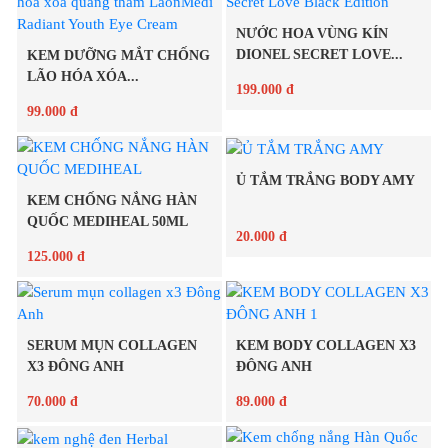
Chi tiết
Chi tiết
NƯỚC HOA VÙNG KÍN
DIONEL SECRET LOVE...
KEM DƯỠNG MẮT CHỐNG
LÃO HÓA XÓA...
199.000 đ
99.000 đ
Chi tiết
Ủ TẮM TRẮNG BODY AMY
Chi tiết
KEM CHỐNG NẮNG HÀN
QUỐC MEDIHEAL 50ML
20.000 đ
125.000 đ
Chi tiết
Chi tiết
SERUM MỤN COLLAGEN
KEM BODY COLLAGEN X3
X3 ĐÔNG ANH
ĐÔNG ANH
70.000 đ
89.000 đ