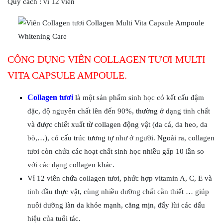
Quy cách : vỉ 12 viên
CÔNG DỤNG VIÊN COLLAGEN TƯƠI MULTI
VITA CAPSULE AMPOULE.
Collagen tươi
là một sản phẩm sinh học có kết cấu đậm
đặc, độ nguyên chất lên đến 90%, thường ở dạng tinh chất
và được chiết xuất từ collagen động vật (da cá, da heo, da
bò,…), có cấu trúc tương tự như ở người. Ngoài ra, collagen
tươi còn chứa các hoạt chất sinh học nhiều gấp 10 lần so
với các dạng collagen khác.
Vỉ 12 viên chứa collagen tươi, phức hợp vitamin A, C, E và
tinh dầu thực vật, cùng nhiều dưỡng chất cần thiết … giúp
nuôi dưỡng làn da khỏe mạnh, căng mịn, đẩy lùi các dấu
hiệu của tuổi tác.