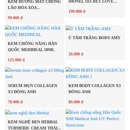
DIONEL SECRET LOVE...
KEM DƯỠNG MẮT CHỐNG
LÃO HÓA XÓA...
199.000 đ
99.000 đ
Chi tiết
Ủ TẮM TRẮNG BODY AMY
Chi tiết
KEM CHỐNG NẮNG HÀN
QUỐC MEDIHEAL 50ML
20.000 đ
125.000 đ
Chi tiết
Chi tiết
SERUM MỤN COLLAGEN
KEM BODY COLLAGEN X3
X3 ĐÔNG ANH
ĐÔNG ANH
70.000 đ
89.000 đ
KEM NGHỆ ĐEN HERBAL
Chi tiết
Chi tiết
TURMERIC CREAM THÁI...