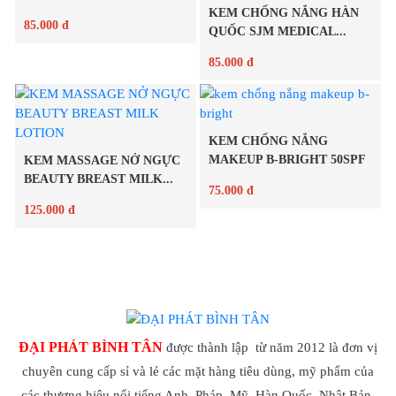
KEM CHỐNG NẮNG HÀN
85.000 đ
QUỐC SJM MEDICAL...
85.000 đ
Chi tiết
Chi tiết
KEM CHỐNG NẮNG
MAKEUP B-BRIGHT 50SPF
KEM MASSAGE NỞ NGỰC
BEAUTY BREAST MILK...
75.000 đ
125.000 đ
Chi tiết
Chi tiết
ĐẠI PHÁT BÌNH TÂN
được thành lập từ năm 2012 là đơn vị
chuyên cung cấp sỉ và lẻ các mặt hàng tiêu dùng, mỹ phẩm của
các thương hiệu nổi tiếng Anh, Pháp, Mỹ, Hàn Quốc, Nhật Bản,