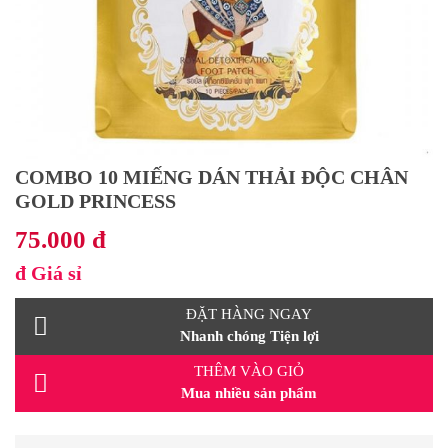
COMBO 10 MIẾNG DÁN THẢI ĐỘC CHÂN
GOLD PRINCESS
75.000 đ
đ
Giá sỉ
ĐẶT HÀNG NGAY
Nhanh chóng Tiện lợi
THÊM VÀO GIỎ
Mua nhiều sản phẩm