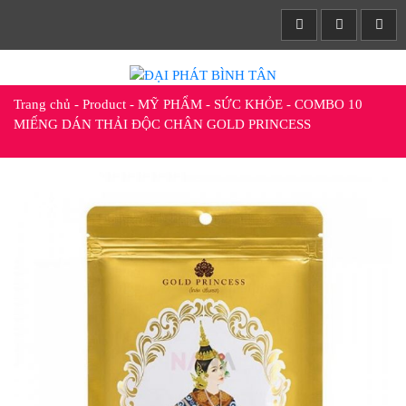
Trang chủ
-
Product
-
MỸ PHẨM - SỨC KHỎE
-
COMBO 10
MIẾNG DÁN THẢI ĐỘC CHÂN GOLD PRINCESS