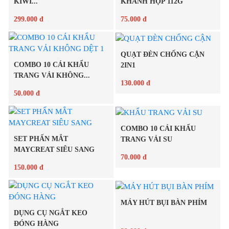
KIWI...
KHÁNH HỘP 112G
299.000 đ
75.000 đ
QUẠT ĐÈN CHỐNG CẬN
Chi tiết
Chi tiết
COMBO 10 CÁI KHẨU
2IN1
TRANG VẢI KHÔNG...
130.000 đ
50.000 đ
Chi tiết
COMBO 10 CÁI KHẨU
Chi tiết
SET PHẤN MẮT
TRANG VẢI SU
MAYCREAT SIÊU SANG
70.000 đ
150.000 đ
Chi tiết
MÁY HÚT BỤI BÀN PHÍM
Chi tiết
DỤNG CỤ NGẮT KEO
ĐÓNG HÀNG