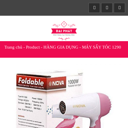
Trang chủ
-
Product
-
HÀNG GIA DỤNG
-
MÁY SẤY TÓC 1290