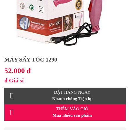
MÁY SẤY TÓC 1290
52.000 đ
đ
Giá sỉ
ĐẶT HÀNG NGAY
Nhanh chóng Tiện lợi
THÊM VÀO GIỎ
Mua nhiều sản phẩm