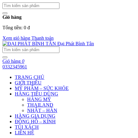
Giỏ hàng
Tổng tiền: 0 đ
Xem giỏ hàng
Thanh toán
Đại Phát Bình Tân
Giỏ hàng
0
0332345961
TRANG CHỦ
GIỚI THIỆU
MỸ PHẨM – SỨC KHỎE
HÀNG TIÊU DÙNG
HÀNG MỸ
THAILAND
NHẬT – HÀN
HÀNG GIA DỤNG
ĐỒNG HỒ – KÍNH
TÚI XÁCH
LIÊN HỆ