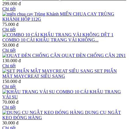
299.000 đ
Chi tiết
MIẾN CHUA CAY TRÙNG
KHÁNH HỘP 112G
75.000 đ
Chi tiết
COMBO 10 CÁI KHẨU TRANG VẢI KHÔNG...
50.000 đ
Chi tiết
QUẠT ĐÈN CHỐNG CẬN 2IN1
130.000 đ
Chi tiết
SET PHẤN
MẮT MAYCREAT SIÊU SANG
150.000 đ
Chi tiết
COMBO 10 CÁI KHẨU TRANG
VẢI SU
70.000 đ
Chi tiết
DỤNG CỤ NGẮT
KEO ĐÓNG HÀNG
30.000 đ
Chi tiết