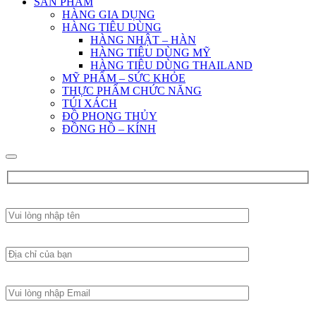
SẢN PHẨM
HÀNG GIA DỤNG
HÀNG TIÊU DÙNG
HÀNG NHẬT – HÀN
HÀNG TIÊU DÙNG MỸ
HÀNG TIÊU DÙNG THAILAND
MỸ PHẨM – SỨC KHỎE
THỰC PHẨM CHỨC NĂNG
TÚI XÁCH
ĐỒ PHONG THỦY
ĐỒNG HỒ – KÍNH