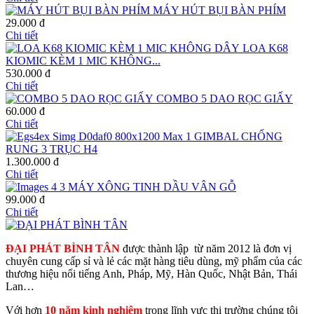
MÁY HÚT BỤI BÀN PHÍM
29.000 đ
Chi tiết
LOA K68
KIOMIC KÈM 1 MIC KHÔNG...
530.000 đ
Chi tiết
COMBO 5 DAO RỌC GIẤY
60.000 đ
Chi tiết
GIMBAL CHỐNG
RUNG 3 TRỤC H4
1.300.000 đ
Chi tiết
MÁY XÔNG TINH DẦU VÂN GỖ
99.000 đ
Chi tiết
ĐẠI PHÁT BÌNH TÂN
được thành lập từ năm 2012 là đơn vị
chuyên cung cấp sỉ và lẻ các mặt hàng tiêu dùng, mỹ phẩm của các
thương hiệu nổi tiếng Anh, Pháp, Mỹ, Hàn Quốc, Nhật Bản, Thái
Lan…
Với hơn
10 năm kinh nghiệm
trong lĩnh vực thị trường chúng tôi