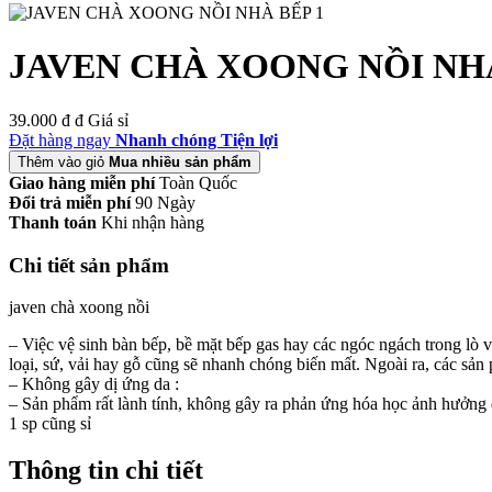
JAVEN CHÀ XOONG NỒI NH
39.000 đ
đ
Giá sỉ
Đặt hàng ngay
Nhanh chóng Tiện lợi
Thêm vào giỏ
Mua nhiều sản phẩm
Giao hàng miễn phí
Toàn Quốc
Đổi trả miễn phí
90 Ngày
Thanh toán
Khi nhận hàng
Chi tiết sản phẩm
javen chà xoong nồi
– Việc vệ sinh bàn bếp, bề mặt bếp gas hay các ngóc ngách trong lò 
loại, sứ, vải hay gỗ cũng sẽ nhanh chóng biến mất. Ngoài ra, các sả
– Không gây dị ứng da :
– Sản phẩm rất lành tính, không gây ra phản ứng hóa học ảnh hưởng
1 sp cũng sỉ
Thông tin chi tiết