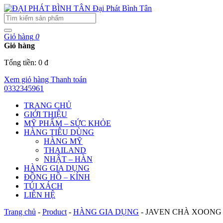
Đại Phát Bình Tân
Giỏ hàng
0
Giỏ hàng
Tổng tiền: 0 đ
Xem giỏ hàng
Thanh toán
0332345961
TRANG CHỦ
GIỚI THIỆU
MỸ PHẨM – SỨC KHỎE
HÀNG TIÊU DÙNG
HÀNG MỸ
THAILAND
NHẬT – HÀN
HÀNG GIA DỤNG
ĐỒNG HỒ – KÍNH
TÚI XÁCH
LIÊN HỆ
Trang chủ
-
Product
-
HÀNG GIA DỤNG
-
JAVEN CHÀ XOONG 