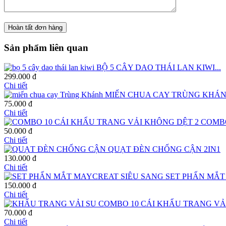
Sản phẩm liên quan
BỘ 5 CÂY DAO THÁI LAN KIWI...
299.000 đ
Chi tiết
MIẾN CHUA CAY TRÙNG KHÁN
75.000 đ
Chi tiết
COMBO
50.000 đ
Chi tiết
QUẠT ĐÈN CHỐNG CẬN 2IN1
130.000 đ
Chi tiết
SET PHẤN MẮT
150.000 đ
Chi tiết
COMBO 10 CÁI KHẨU TRANG VẢ
70.000 đ
Chi tiết