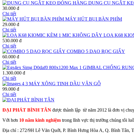
DỤNG CỤ NGẮT K
30.000 đ
Chi tiết
MÁY HÚT BỤI BÀN PHÍM
29.000 đ
Chi tiết
LOA K68 KIO
530.000 đ
Chi tiết
COMBO 5 DAO RỌC GIẤY
60.000 đ
Chi tiết
GIMBAL CHỐNG RUNG
1.300.000 đ
Chi tiết
MÁY XÔNG TINH DẦU VÂN GỖ
99.000 đ
Chi tiết
ĐẠI PHÁT BÌNH TÂN
được thành lập từ năm 2012 là đơn vị chu
Với hơn
10 năm kinh nghiệm
trong lĩnh vực thị trường chúng tôi lu
Địa chỉ : 272/9H Lê Văn Quới, P. Bình Hưng Hòa A, Q. Bình Tân, 