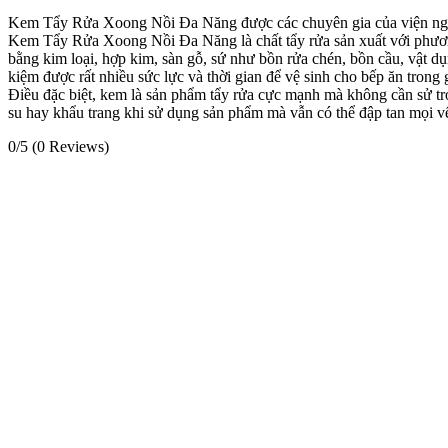
Kem Tẩy Rửa Xoong Nồi Đa Năng được các chuyên gia của viện 
Kem Tẩy Rửa Xoong Nồi Đa Năng là chất tẩy rửa sản xuất với phương 
bằng kim loại, hợp kim, sàn gỗ, sứ như bồn rửa chén, bồn cầu, vật dụn
kiệm được rất nhiều sức lực và thời gian để vệ sinh cho bếp ăn trong 
Điều đặc biệt, kem là sản phẩm tẩy rửa cực mạnh mà không cần sử trợ
su hay khẩu trang khi sử dụng sản phẩm mà vẫn có thể đập tan mọi vết
0/5
(0 Reviews)