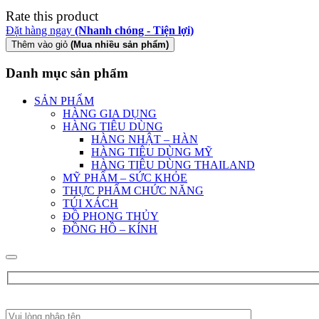
Rate this product
Đặt hàng ngay
(Nhanh chóng - Tiện lợi)
Thêm vào giỏ
(Mua nhiều sản phẩm)
Danh mục sản phẩm
SẢN PHẨM
HÀNG GIA DỤNG
HÀNG TIÊU DÙNG
HÀNG NHẬT – HÀN
HÀNG TIÊU DÙNG MỸ
HÀNG TIÊU DÙNG THAILAND
MỸ PHẨM – SỨC KHỎE
THỰC PHẨM CHỨC NĂNG
TÚI XÁCH
ĐỒ PHONG THỦY
ĐỒNG HỒ – KÍNH