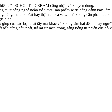
nghiên cứu SCHOTT – CERAM công nhận và khuyên dùng.
thức công nghệ hoàn toàn mới, sản phẩm sẽ dễ dàng đánh bay, làm sạc
g tráng men, nồi đất hay thậm chí cả vải… mà không cần phải tiêu tốn thờ
gia đình.
 giúp của các loại chất tẩy rửa khác và không làm hại đến da tay ngườ
 bẩn cứng đầu nhất, trả lại sự sạch trong, sáng bóng tự nhiên của đồ v