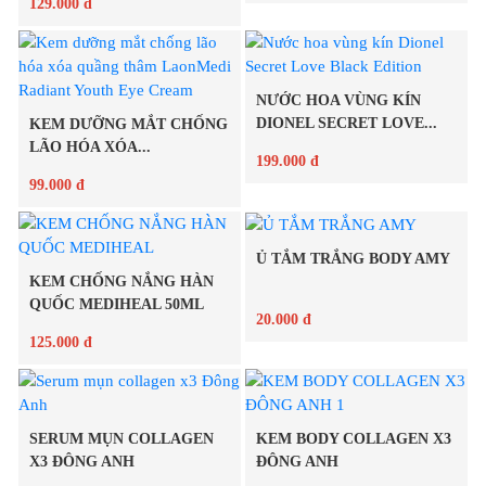
129.000 đ
Chi tiết
Chi tiết
NƯỚC HOA VÙNG KÍN
DIONEL SECRET LOVE...
KEM DƯỠNG MẮT CHỐNG
LÃO HÓA XÓA...
199.000 đ
99.000 đ
Chi tiết
Ủ TẮM TRẮNG BODY AMY
Chi tiết
KEM CHỐNG NẮNG HÀN
QUỐC MEDIHEAL 50ML
20.000 đ
125.000 đ
Chi tiết
Chi tiết
SERUM MỤN COLLAGEN
KEM BODY COLLAGEN X3
X3 ĐÔNG ANH
ĐÔNG ANH