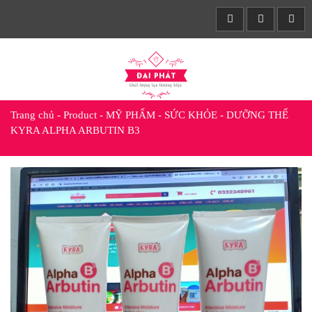
Trang chủ
-
Product
-
MỸ PHẨM - SỨC KHỎE
-
DƯỠNG THỂ
KYRA ALPHA ARBUTIN B3