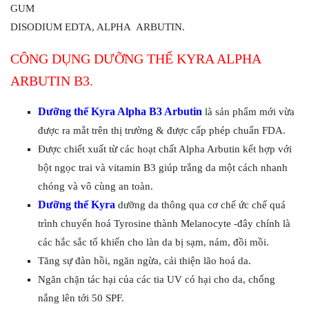
GUM
DISODIUM EDTA, ALPHA ARBUTIN.
CÔNG DỤNG DƯỠNG THỂ KYRA ALPHA
ARBUTIN
B3.
Dưỡng thể Kyra Alpha B3 Arbutin
là sản phẩm mới vừa
được ra mắt trên thị trường & được cấp phép chuẩn FDA.
Được chiết xuất từ các hoạt chất Alpha Arbutin kết hợp với
bột ngọc trai và vitamin B3 giúp trắng da một cách nhanh
chóng và vô cùng an toàn.
Dưỡng thể Kyra
dưỡng da thông qua cơ chế ức chế quá
trình chuyển hoá Tyrosine thành Melanocyte -đây chính là
các hắc sắc tố khiến cho làn da bị sạm, nám, đồi mồi.
Tăng sự đàn hồi, ngăn ngừa, cải thiện lão hoá da.
Ngăn chặn tác hại của các tia UV có hại cho da, chống
nắng lên tới 50 SPF.