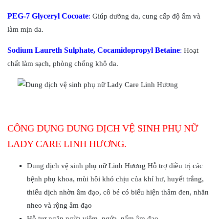
PEG-7 Glyceryl Cocoate
:
Giúp dưỡng da, cung cấp độ ẩm và
làm mịn da.
Sodium Laureth Sulphate, Cocamidopropyl Betaine
:
Hoạt
chất làm sạch, phòng chống khô da.
CÔNG DỤNG DUNG DỊCH VỆ SINH PHỤ NỮ
LADY CARE LINH HƯƠNG.
Dung dịch vệ sinh phụ nữ Linh Hương Hỗ trợ điều trị các
bệnh phụ khoa, mùi hôi khó chịu của khí hư, huyết trắng,
thiếu dịch nhờn âm đạo, cô bé có biểu hiện thâm đen, nhăn
nheo và rộng âm đạo
Hỗ trợ ngăn ngừa viêm, ngứa, nấm âm đạo.