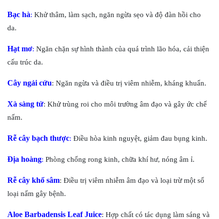
Bạc hà
:
Khử thâm, làm sạch, ngăn ngừa sẹo và độ đàn hồi cho
da.
Hạt mơ
:
Ngăn chặn sự hình thành của quá trình lão hóa, cải thiện
cấu trúc da.
Cây ngải cứu
: Ngăn ngừa và điều trị viêm nhiễm, kháng khuẩn.
Xà sàng tử
: Khử trùng roi cho môi trường âm đạo và gây ức chế
nấm.
Rễ cây bạch thược
:
Điều hòa kinh nguyệt, giảm đau bụng kinh.
Địa hoàng
:
Phòng chống rong kinh, chữa khí hư, nóng âm ỉ.
Rễ cây khổ sâm
: Điều trị viêm nhiễm âm đạo và loại trừ một số
loại nấm gây bệnh.
Aloe Barbadensis Leaf Juice
: Hợp chất có tác dụng làm sáng và