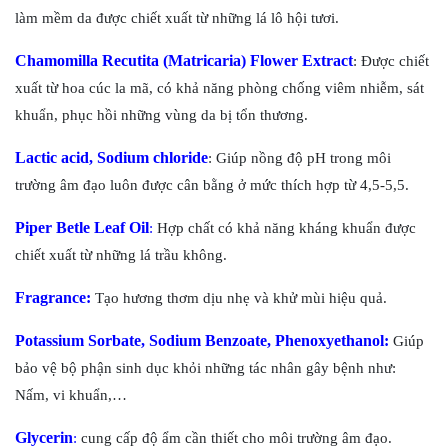
làm mềm da được chiết xuất từ những lá lô hội tươi.
Chamomilla Recutita (Matricaria) Flower Extract
: Được chiết
xuất từ hoa cúc la mã, có khả năng phòng chống viêm nhiễm, sát
khuẩn, phục hồi những vùng da bị tổn thương.
Lactic acid, Sodium chloride
: Giúp nồng độ pH trong môi
trường âm đạo luôn được cân bằng ở mức thích hợp từ 4,5-5,5.
Piper Betle Leaf Oil
:
Hợp chất có khả năng kháng khuẩn được
chiết xuất từ những lá trầu không.
Fragrance:
Tạo hương thơm dịu nhẹ và khử mùi hiệu quả.
Potassium Sorbate, Sodium Benzoate, Phenoxyethanol:
Giúp
bảo vệ bộ phận sinh dục khỏi những tác nhân gây bệnh như:
Nấm, vi khuẩn,…
Glycerin
:
cung cấp độ ẩm cần thiết cho môi trường âm đạo.