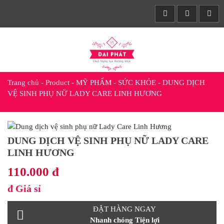
Trang chủ
-
Product
-
MỸ PHẨM - SỨC KHỎE
-
DUNG DỊCH
VỆ SINH PHỤ NỮ LADY CARE LINH HƯƠNG
DUNG DỊCH VỆ SINH PHỤ NỮ LADY CARE
LINH HƯƠNG
110.000 đ
đ
Giá sỉ
ĐẶT HÀNG NGAY
Nhanh chóng Tiện lợi