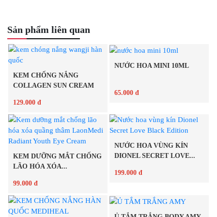
Sản phẩm liên quan
NƯỚC HOA MINI 10ML
KEM CHỐNG NẮNG
COLLAGEN SUN CREAM
65.000 đ
WANGJI...
129.000 đ
Chi tiết
Chi tiết
NƯỚC HOA VÙNG KÍN
DIONEL SECRET LOVE...
KEM DƯỠNG MẮT CHỐNG
LÃO HÓA XÓA...
199.000 đ
99.000 đ
Chi tiết
Ủ TẮM TRẮNG BODY AMY