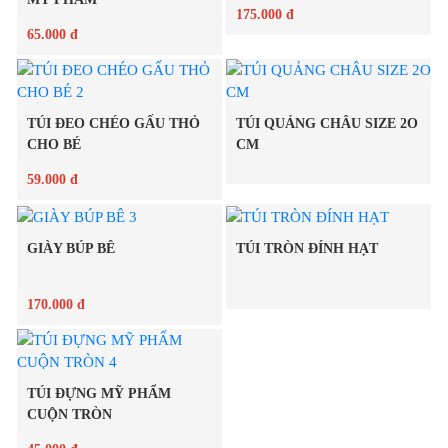
175.000 đ
65.000 đ
Chi tiết
Chi tiết
TÚI ĐEO CHÉO GẤU THỎ
TÚI QUẢNG CHÂU SIZE 2O
CHO BÉ
CM
59.000 đ
Chi tiết
GIÀY BÚP BÊ
TÚI TRÒN ĐÍNH HẠT
Chi tiết
170.000 đ
Chi tiết
Chi tiết
TÚI ĐỰNG MỸ PHẨM
CUỘN TRÒN