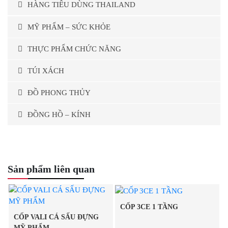
HÀNG TIÊU DÙNG THAILAND
MỸ PHẨM – SỨC KHỎE
THỰC PHẨM CHỨC NĂNG
TÚI XÁCH
ĐỒ PHONG THỦY
ĐỒNG HỒ – KÍNH
Sản phẩm liên quan
CỐP 3CE 1 TẦNG
CỐP VALI CÁ SẤU ĐỰNG
MỸ PHẨM