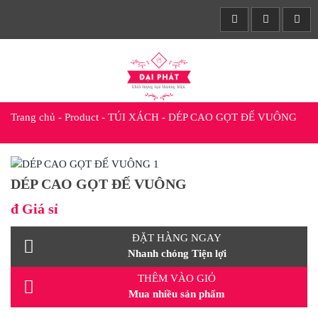
Trang chủ
-
Product
-
TÚI XÁCH
-
DÉP CAO GỌT ĐẾ VUÔNG
DÉP CAO GỌT ĐẾ VUÔNG
đ
Giá sỉ
ĐẶT HÀNG NGAY
Nhanh chóng Tiện lợi
THÊM VÀO GIỎ
Mua nhiều sản phẩm