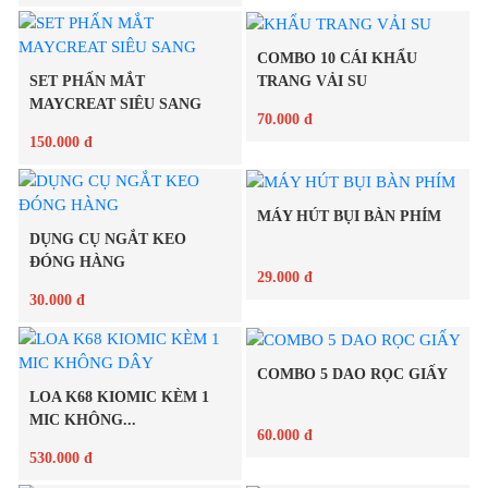
Chi tiết
COMBO 10 CÁI KHẨU
Chi tiết
SET PHẤN MẮT
TRANG VẢI SU
MAYCREAT SIÊU SANG
70.000 đ
150.000 đ
Chi tiết
MÁY HÚT BỤI BÀN PHÍM
Chi tiết
DỤNG CỤ NGẮT KEO
ĐÓNG HÀNG
29.000 đ
30.000 đ
Chi tiết
COMBO 5 DAO RỌC GIẤY
Chi tiết
LOA K68 KIOMIC KÈM 1
MIC KHÔNG...
60.000 đ
530.000 đ