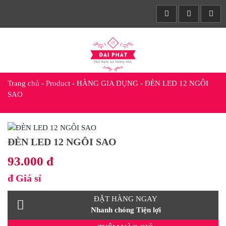
Trang chủ
-
Product
-
HÀNG GIA DỤNG
-
ĐÈN LED 12 NGÔI
SAO
ĐÈN LED 12 NGÔI SAO
93.000 đ
đ
Giá sỉ
ĐẶT HÀNG NGAY
Nhanh chóng Tiện lợi