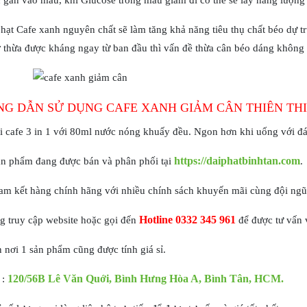
ừ gan vào máu, khi Glucose trong máu giảm đi cơ thể se lấy năng lượng 
hạt Cafe xanh nguyên chất sẽ làm tăng khả năng tiêu thụ chất béo dự t
 thừa được kháng ngay từ ban đầu thì vấn đề thừa cân béo dáng không c
G DẪN SỬ DỤNG CAFE XANH GIẢM CÂN THIÊN THI
i cafe 3 in 1 với 80ml nước nóng khuấy đều. Ngon hơn khi uống với đá
https://daiphatbinhtan.com
ản phẩm đang được bán và phân phối tại
.
m kết hàng chính hãng với nhiều chính sách khuyến mãi cùng đội ngũ n
Hotline 0332 345 961
g truy cập website hoặc gọi đến
để được tư vấn 
 nơi 1 sản phẩm cũng được tính giá sỉ.
120/56B Lê Văn Quới, Bình Hưng Hòa A, Bình Tân, HCM.
 :