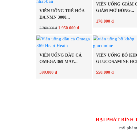
VIÊN UỐNG GIẢM 
GIẢM MỠ ĐÔNG...
VIÊN UỐNG TRẺ HÓA
DA NMN 3000...
170.000 đ
1.950.000 đ
2.760.000 đ
Chi tiết
Chi tiết
VIÊN UỐNG DẦU CÁ
VIÊN UỐNG BỔ KH
OMEGA 369 MAY...
GLUCOSAMINE HC
1500MG...
599.000 đ
550.000 đ
Chi tiết
Chi tiết
ĐẠI PHÁT BÌNH 
mỹ phẩm 