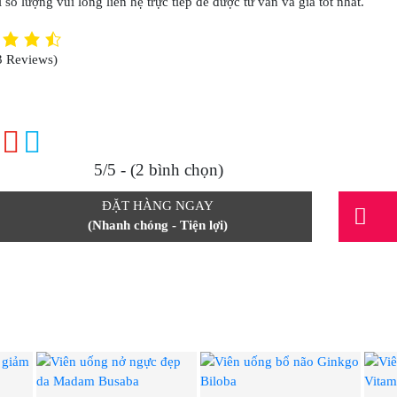
 số lượng vui lòng liên hệ trực tiếp để được tư vấn và giá tốt nhất.
3 Reviews)
5/5 - (2 bình chọn)
ĐẶT HÀNG NGAY
(Nhanh chóng - Tiện lợi)