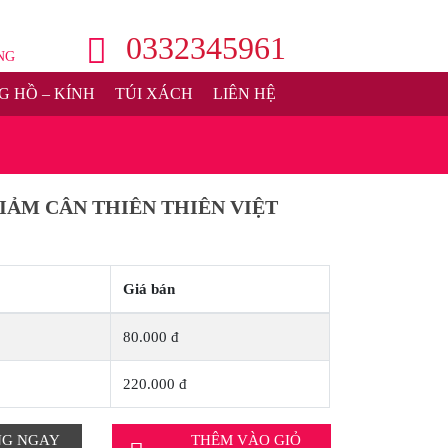
0332345961
NG
 HỒ – KÍNH
TÚI XÁCH
LIÊN HỆ
IẢM CÂN THIÊN THIÊN VIỆT
Giá bán
80.000 đ
220.000 đ
NG NGAY
THÊM VÀO GIỎ