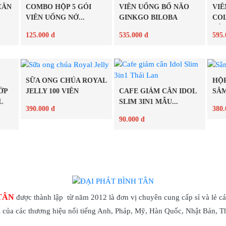
CÂN
COMBO HỘP 5 GÓI
VIÊN UỐNG BỔ NÃO
VIÊ
VIÊN UỐNG NỞ...
GINKGO BILOBA
COL
120MG
VÀ..
125.000 đ
535.000 đ
595.
Chi tiết
Chi tiết
SỮA ONG CHÚA ROYAL
HỘP
ỚP
CAFE GIẢM CÂN IDOL
JELLY 100 VIÊN
SÂM
L
SLIM 3IN1 MẪU...
390.000 đ
380.
90.000 đ
Chi tiết
Chi tiết
TÂN
được thành lập từ năm 2012 là đơn vị chuyên cung cấp sỉ và lẻ cá
của các thương hiệu nổi tiếng Anh, Pháp, Mỹ, Hàn Quốc, Nhật Bản, 