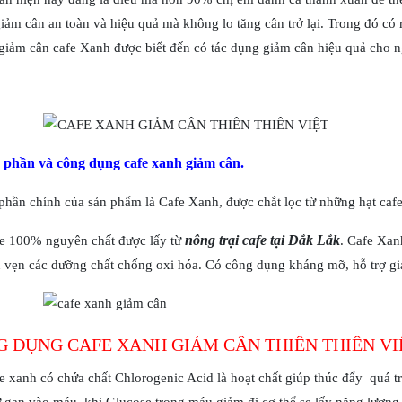
ảm cân an toàn và hiệu quả mà không lo tăng cân trở lại. Trong đó có 
iảm cân cafe Xanh được biết đến có tác dụng giảm cân hiệu quả cho 
phần và công dụng cafe xanh giảm cân.
hần chính của sản phẩm là Cafe Xanh, được chắt lọc từ những hạt cafe
nông trại cafe tại Đắk Lắk
fe 100% nguyên chất được lấy từ
. Cafe Xan
 vẹn các dưỡng chất chống oxi hóa. Có công dụng kháng mỡ, hỗ trợ gi
 DỤNG CAFE XANH GIẢM CÂN THIÊN THIÊN VI
e xanh có chứa chất Chlorogenic Acid là hoạt chất giúp thúc đẩy quá t