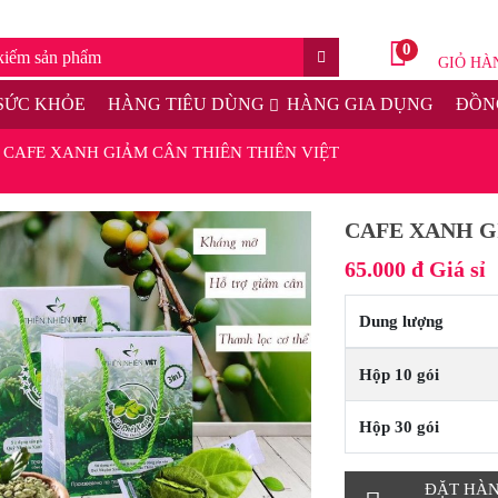
0
GIỎ HÀ
SỨC KHỎE
HÀNG TIÊU DÙNG
HÀNG GIA DỤNG
ĐỒNG
-
CAFE XANH GIẢM CÂN THIÊN THIÊN VIỆT
CAFE XANH G
65.000 đ
Giá sỉ
Dung lượng
Hộp 10 gói
Hộp 30 gói
ĐẶT HÀ