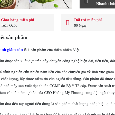
Nhanh chón
Giao hàng miễn phí
Đổi trả miễn phí
Toàn Quốc
90 Ngày
iết sản phẩm
anh giảm cân
là 1 sản phẩm của thiên nhiên Việt.
m được sản xuất dựa trên dây chuyền công nghệ hiện đại, tiên tiến, đả
 trình nghiên cứu nhiều năm liền của các chuyên gia về lĩnh vực giảm
 chất lượng, lấy được niềm tin của người tiêu dùng. Sản phẩm đã được
Có nhà máy sản xuất đạt chuẩn CGMP do Bộ Y Tế cấp. Được sản xuất tr
iảm cân là niềm tự hào của CEO Hoàng Mỹ Phương cùng đội ngũ chuyên
m đưa đến tay người tiêu dùng là sản phẩm chất lượng nhất, hiệu quả nh
ân hiện nay đang là điều mà hơn 90% chị em dành cả thanh xuân để th