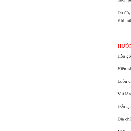
thích t
Do đó, 
Khi mỡ
HƯỚN
Hòa gó
Hiện s
Luôn ca
Vui lòn
Đến tận
Địa chỉ