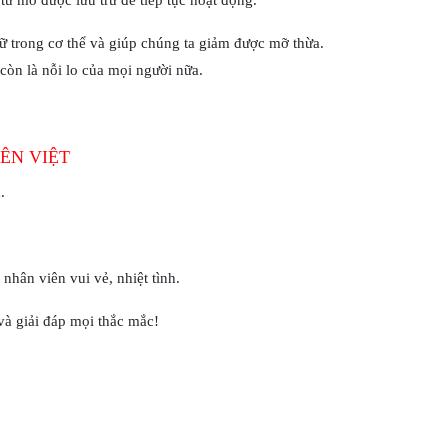
từ mỡ được lưu trữ để tiếp tục hoạt động.
rữ trong cơ thể và giúp chúng ta giảm được mỡ thừa.
òn là nỗi lo của mọi người nữa.
ÊN VIỆT
.
hân viên vui vẻ, nhiệt tình.
và giải đáp mọi thắc mắc!