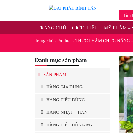
TRANG CHỦ
GIỚI THIỆU
MỸ PHẨM – 
Trang chủ
-
Product
-
THỰC PHẨM CHỨC NĂNG
Danh mục sản phẩm
SẢN PHẨM
HÀNG GIA DỤNG
HÀNG TIÊU DÙNG
HÀNG NHẬT – HÀN
HÀNG TIÊU DÙNG MỸ