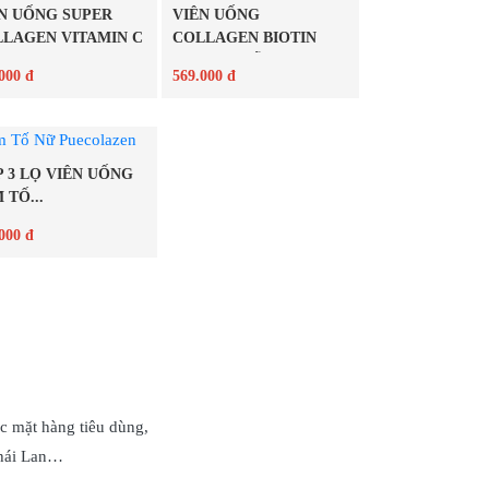
N UỐNG SUPER
VIÊN UỐNG
LAGEN VITAMIN C
COLLAGEN BIOTIN
.
6000 MG MỸ
000 đ
569.000 đ
Chi tiết
Chi tiết
 3 LỌ VIÊN UỐNG
 TỐ...
000 đ
Chi tiết
c mặt hàng tiêu dùng,
Thái Lan…