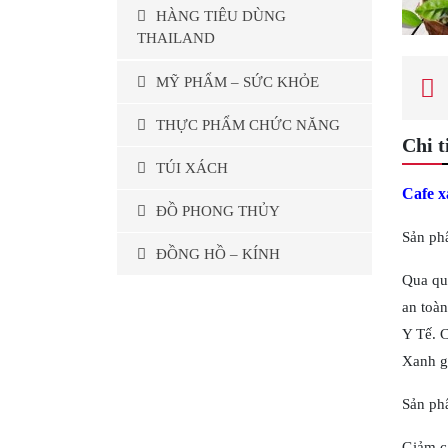
HÀNG TIÊU DÙNG
THAILAND
MỸ PHẨM – SỨC KHỎE
THỰC PHẨM CHỨC NĂNG
Chi t
TÚI XÁCH
Cafe x
ĐỒ PHONG THỦY
Sản phẩ
ĐỒNG HỒ – KÍNH
Qua quá
an toàn
Y Tế. 
Xanh g
Sản phẩ
Giảm c